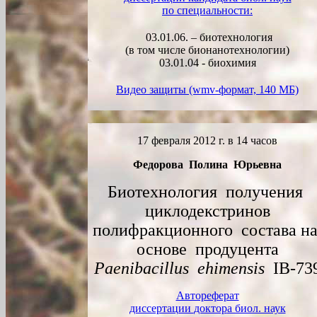
по специальности:
03.01.06. – биотехнология
(в том числе бионанотехнологии)
03.01.04 - биохимия
Видео защиты (wmv-формат, 140 МБ)
17 февраля 2012 г. в 14 часов
Федорова Полина Юрьевна
Биотехнология получения
циклодекстринов
полифракционного состава н
основе продуцента
Paenibacillus ehimensis
IB-73
Автореферат
диссертации
доктор
а биол. наук