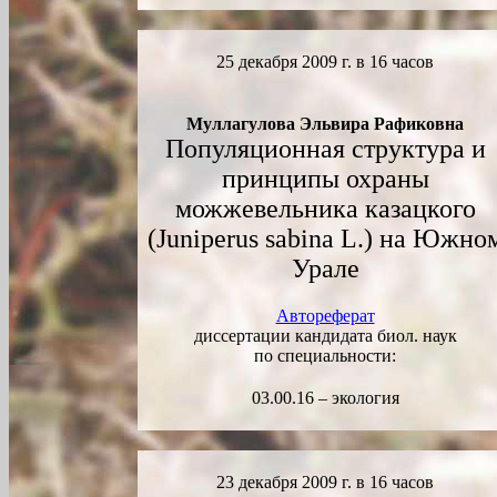
2
5
декабря 2009 г. в 1
6
часов
Муллагулова Эльвира Рафиковна
Популяционная структура и
принципы охраны
можжевельника казацкого
(Juniperus sabina L.) на Южно
Урале
Автореферат
диссертации кандидата биол. наук
по специальности:
03.00.16 – экология
23 декабря 2009 г. в 16 часов