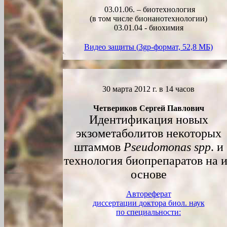
03.01.06. – биотехнология
(в том числе бионанотехнологии)
03.01.04 - биохимия
Видео защиты (
3gp
-формат, 52,8 МБ)
30 марта 2012 г. в 1
4
часов
Четвериков Сергей Павлович
Идентификация новых
экзометаболитов некоторых
штаммов
Pseudomonas spp
. и
технология биопрепаратов на 
основе
Автореферат
диссертации
доктор
а биол. наук
по специальности: