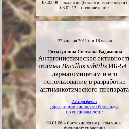
03.02.08 – экология (биологические науки)
03.02.13 – почвоведение
27
января
2011 г. в 1
6
часов
Гиззатуллина Светлана Вадимовна
Антагонистическая активност
штамма
Bacillus subtilis
ИБ-54 
дерматомицетам и его
использование в разработке
антимикотического препарата
Автореферат
диссертации кандидата биол. наук
по специальности:
03.01.06 – биотехнология (в том числе
бионанотехнологии)